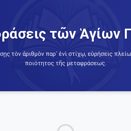
ράσεις τῶν Ἁγίων 
σῃς τὸν ἀριθμὸν παρ᾽ ἑνὶ στίχῳ, εὑρήσεις πλείω
ποιότητος τῆς μεταφράσεως.