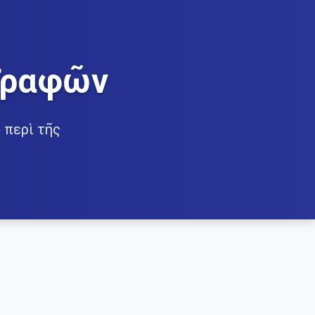
Γραφῶν
 περὶ τῆς